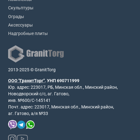
Скульптуры
Ограды
Аксессуары
Надгробные плиты
2013-2025 © GranitTorg
ООО "ГранитТорг"
. УНП 690711999
Юр. адрес: 223017, РБ, Минская обл., Минский район,
Новодворский с/с, аг. Гатово,
инв. №600/С-145141
Почт. адрес: 223017, Минская обл., Минский район,
аг. Гатово, а/я №33