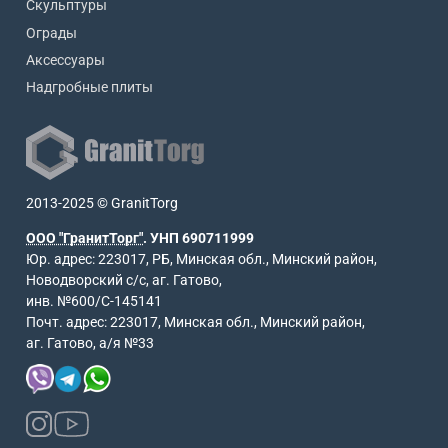
Скульптуры
Ограды
Аксессуары
Надгробные плиты
2013-2025 © GranitTorg
ООО "ГранитТорг"
. УНП 690711999
Юр. адрес: 223017, РБ, Минская обл., Минский район,
Новодворский с/с, аг. Гатово,
инв. №600/С-145141
Почт. адрес: 223017, Минская обл., Минский район,
аг. Гатово, а/я №33