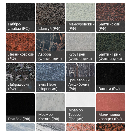
Габбро-
Мансуровский
Балтийский
диабаз (РФ)
Шонгуй (РФ)
(РФ)
(РФ)
Лезниковский
Аврора
Куру Грей
Балтик Грин
(РФ)
(Финляндия)
(Финляндия)
(Финляндия)
Гранатовый
Лабрадорит
Блю Перл
Амфиболит
(РФ)
(Норвегия)
(РФ)
Вянтти (РФ)
Мрамор
Мрамор
Тассос
Малиновый
Ромбак (РФ)
Коелга (РФ)
(Греция)
кварцит (РФ)