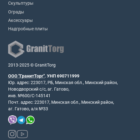
Скульптуры
Ограды
Аксессуары
Надгробные плиты
2013-2025 © GranitTorg
ООО "ГранитТорг"
. УНП 690711999
Юр. адрес: 223017, РБ, Минская обл., Минский район,
Новодворский с/с, аг. Гатово,
инв. №600/С-145141
Почт. адрес: 223017, Минская обл., Минский район,
аг. Гатово, а/я №33