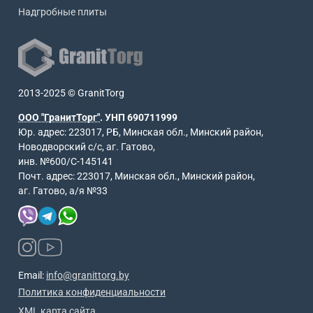
Надгробные плиты
2013-2025 © GranitTorg
ООО "ГранитТорг"
. УНП 690711999
Юр. адрес: 223017, РБ, Минская обл., Минский район,
Новодворский с/с, аг. Гатово,
инв. №600/С-145141
Почт. адрес: 223017, Минская обл., Минский район,
аг. Гатово, а/я №33
Email:
info@granittorg.by
Политика конфиденциальности
XML карта сайта